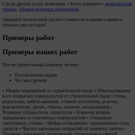
Среди других услуг компании
Лотос-клининг
:
комплексная
уборка
,
уборка нежилых помещений
.
Закажите бесплатный расчет стоимости клининга вашего
объекта уже сегодня!
Примеры работ
Примеры наших работ
Послестроительный клининг аптеки
Поставленная задача
Что мы сделали
• Уборка помещений от строительной пыли • Обеспыливание
всех открытых поверхностей от строительной пыли: стены,
радиаторы, кабель-каналов, стояков отопления, розетки,
выключатели, двери, откосы, жалюзи, кондиционер •
Влажные уборка пола, плинтусов • Влажная уборка
зеркальных и стеклянных поверхностей • Очищение
сантехники, стояки • Мойка остекления с применением спец
средств • Чистка напольных покрытий от цемента, скотча •
Удаление локальных загрязнений строительных смесей,