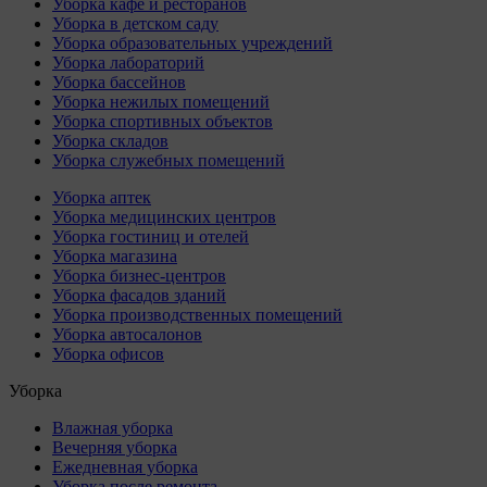
Уборка кафе и ресторанов
Уборка в детском саду
Уборка образовательных учреждений
Уборка лабораторий
Уборка бассейнов
Уборка нежилых помещений
Уборка спортивных объектов
Уборка складов
Уборка служебных помещений
Уборка аптек
Уборка медицинских центров
Уборка гостиниц и отелей
Уборка магазина
Уборка бизнес-центров
Уборка фасадов зданий
Уборка производственных помещений
Уборка автосалонов
Уборка офисов
Уборка
Влажная уборка
Вечерняя уборка
Ежедневная уборка
Уборка после ремонта