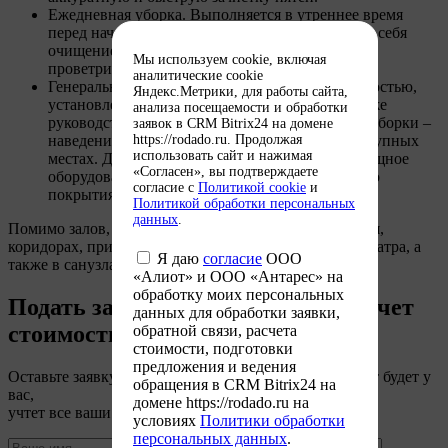
Ежедневная уборка. Выполняется в утреннее время
перед началом работы кинотеатра и включает в себя
очищение всех поверхностей, обеспыливание,
Мы используем cookie, включая
проветривание, дезинфекцию.
аналитические cookie
Генеральная уборка. Выполняется с периодичностью,
Яндекс.Метрики, для работы сайта,
установленной санитарными правилами, а также
анализа посещаемости и обработки
руководством развлекательного объекта. Цель уборки –
заявок в CRM Bitrix24 на домене
https://rodado.ru. Продолжая
наведение чистоты, в том числе и в труднодоступных
использовать сайт и нажимая
местах. Для этого применяется специальное мощное
«Согласен», вы подтверждаете
оборудование для глубокой очистки напольного
согласие с
Политикой cookie
и
покрытия и мебели.
Политикой обработки персональных
данных
.
Помимо залов, проводится клининг в залах ожидания,
коридорах, прикассовой зоне, в кафе или баре кинотеатра, а
Я даю
согласие
ООО
также в санузлах.
«Алиот» и ООО «Антарес» на
обработку моих персональных
Подать заявку на бесплатный расчет
данных для обработки заявки,
стоимости
обратной связи, расчета
стоимости, подготовки
предложения и ведения
Оставьте заявку сегодня и уже завтра наш специалист будет у
обращения в CRM Bitrix24 на
вас,
домене https://rodado.ru на
учтет все ваши пожелания и назовет точную цену.
условиях
Политики обработки
персональных данных
.