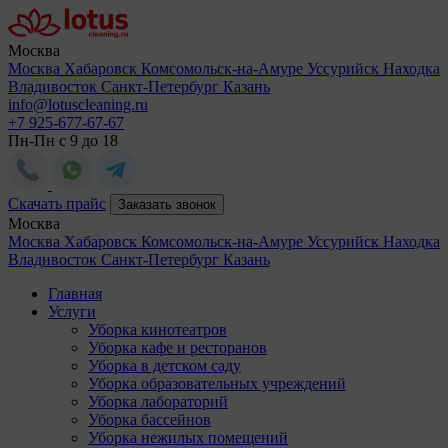
Москва
Москва
Хабаровск
Комсомольск-на-Амуре
Уссурийск
Находка
Владивосток
Санкт-Петербург
Казань
info@lotuscleaning.ru
+7 925-677-67-67
Пн-Пн с 9 до 18
Скачать прайс
Заказать звонок
Москва
Москва
Хабаровск
Комсомольск-на-Амуре
Уссурийск
Находка
Владивосток
Санкт-Петербург
Казань
Главная
Услуги
Уборка кинотеатров
Уборка кафе и ресторанов
Уборка в детском саду
Уборка образовательных учреждений
Уборка лабораторий
Уборка бассейнов
Уборка нежилых помещений