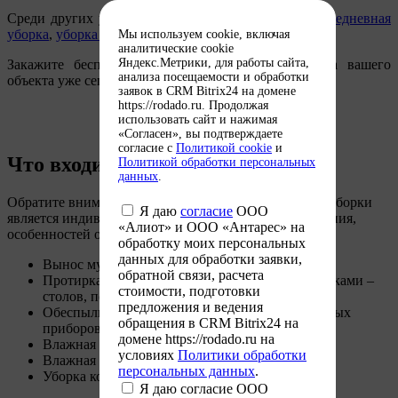
Среди других услуг компании
Лотос-клининг
:
ежедневная
уборка
,
уборка офисов
.
Мы используем cookie, включая
аналитические cookie
Яндекс.Метрики, для работы сайта,
Закажите бесплатный расчет стоимости клининга вашего
анализа посещаемости и обработки
объекта уже сегодня!
заявок в CRM Bitrix24 на домене
https://rodado.ru. Продолжая
использовать сайт и нажимая
«Согласен», вы подтверждаете
согласие с
Политикой cookie
и
Что входит в уборку
Политикой обработки персональных
данных
.
Обратите внимание! Список вида услуг для каждой уборки
Я даю
согласие
ООО
является индивидуальным и зависит от типа помещения,
«Алиот» и ООО «Антарес» на
особенностей объекта, мебели и т.д.
обработку моих персональных
данных для обработки заявки,
Вынос мусора и замена мусорных пакетов
обратной связи, расчета
Протирка всех поверхностей влажными салфетками –
стоимости, подготовки
столов, подоконников, подлокотников и т.п.
предложения и ведения
Обеспыливание офисной техники, осветительных
обращения в CRM Bitrix24 на
приборов
домене https://rodado.ru на
Влажная уборка напольных покрытий
условиях
Политики обработки
Влажная уборка и дезинфекция санузлов
персональных данных
.
Уборка комнат отдыха и приема пищи
Я даю согласие ООО