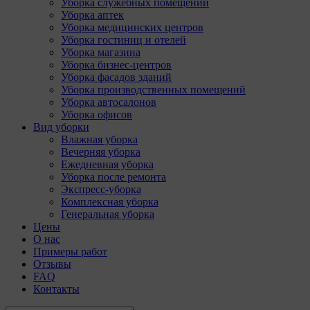
Уборка служебных помещений
Уборка аптек
Уборка медицинских центров
Уборка гостиниц и отелей
Уборка магазина
Уборка бизнес-центров
Уборка фасадов зданий
Уборка производственных помещений
Уборка автосалонов
Уборка офисов
Вид уборки
Влажная уборка
Вечерняя уборка
Ежедневная уборка
Уборка после ремонта
Экспресс-уборка
Комплексная уборка
Генеральная уборка
Цены
О нас
Примеры работ
Отзывы
FAQ
Контакты