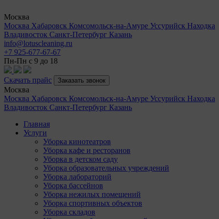
Москва
Москва
Хабаровск
Комсомольск-на-Амуре
Уссурийск
Находка
Владивосток
Санкт-Петербург
Казань
info@lotuscleaning.ru
+7 925-677-67-67
Пн-Пн с 9 до 18
Скачать прайс
Заказать звонок
Москва
Москва
Хабаровск
Комсомольск-на-Амуре
Уссурийск
Находка
Владивосток
Санкт-Петербург
Казань
Главная
Услуги
Уборка кинотеатров
Уборка кафе и ресторанов
Уборка в детском саду
Уборка образовательных учреждений
Уборка лабораторий
Уборка бассейнов
Уборка нежилых помещений
Уборка спортивных объектов
Уборка складов