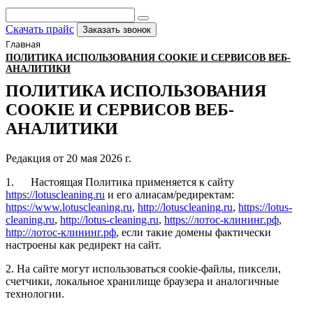
Скачать прайс
Заказать звонок
Главная
ПОЛИТИКА ИСПОЛЬЗОВАНИЯ COOKIE И СЕРВИСОВ ВЕБ-
АНАЛИТИКИ
ПОЛИТИКА ИСПОЛЬЗОВАНИЯ
COOKIE И СЕРВИСОВ ВЕБ-
АНАЛИТИКИ
Редакция от 20 мая 2026 г.
1. Настоящая Политика применяется к сайту
https://lotuscleaning.ru
и его алиасам/редиректам:
https://www.lotuscleaning.ru
,
http://lotuscleaning.ru
,
https://lotus-
cleaning.ru
,
http://lotus-cleaning.ru
,
https://лотос-клининг.рф
,
http://лотос-клининг.рф
, если такие домены фактически
настроены как редирект на сайт.
2. На сайте могут использоваться cookie-файлы, пиксели,
счетчики, локальное хранилище браузера и аналогичные
технологии.