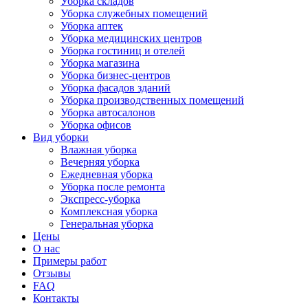
Уборка складов
Уборка служебных помещений
Уборка аптек
Уборка медицинских центров
Уборка гостиниц и отелей
Уборка магазина
Уборка бизнес-центров
Уборка фасадов зданий
Уборка производственных помещений
Уборка автосалонов
Уборка офисов
Вид уборки
Влажная уборка
Вечерняя уборка
Ежедневная уборка
Уборка после ремонта
Экспресс-уборка
Комплексная уборка
Генеральная уборка
Цены
О нас
Примеры работ
Отзывы
FAQ
Контакты