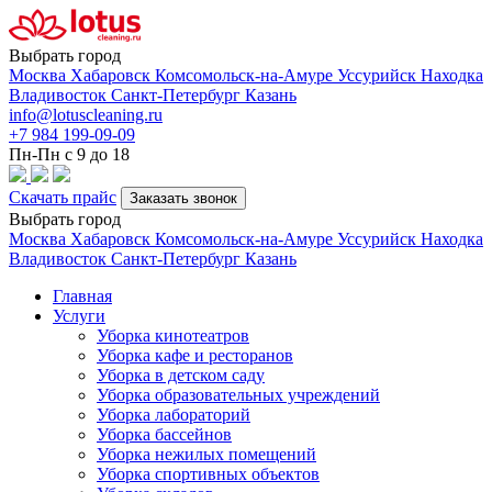
Выбрать город
Москва
Хабаровск
Комсомольск-на-Амуре
Уссурийск
Находка
Владивосток
Санкт-Петербург
Казань
info@lotuscleaning.ru
+7 984 199-09-09
Пн-Пн с 9 до 18
Скачать прайс
Заказать звонок
Выбрать город
Москва
Хабаровск
Комсомольск-на-Амуре
Уссурийск
Находка
Владивосток
Санкт-Петербург
Казань
Главная
Услуги
Уборка кинотеатров
Уборка кафе и ресторанов
Уборка в детском саду
Уборка образовательных учреждений
Уборка лабораторий
Уборка бассейнов
Уборка нежилых помещений
Уборка спортивных объектов