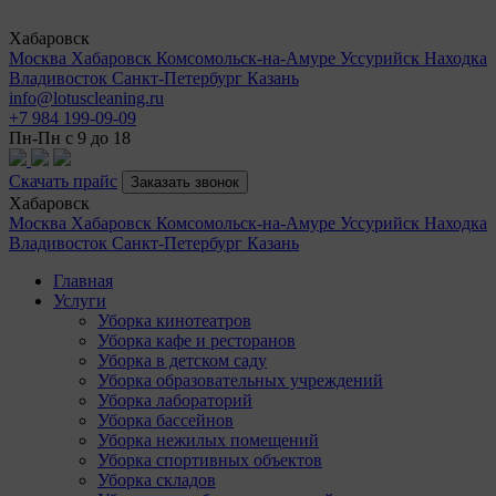
Хабаровск
Москва
Хабаровск
Комсомольск-на-Амуре
Уссурийск
Находка
Владивосток
Санкт-Петербург
Казань
info@lotuscleaning.ru
+7 984 199-09-09
Пн-Пн с 9 до 18
Скачать прайс
Заказать звонок
Хабаровск
Москва
Хабаровск
Комсомольск-на-Амуре
Уссурийск
Находка
Владивосток
Санкт-Петербург
Казань
Главная
Услуги
Уборка кинотеатров
Уборка кафе и ресторанов
Уборка в детском саду
Уборка образовательных учреждений
Уборка лабораторий
Уборка бассейнов
Уборка нежилых помещений
Уборка спортивных объектов
Уборка складов