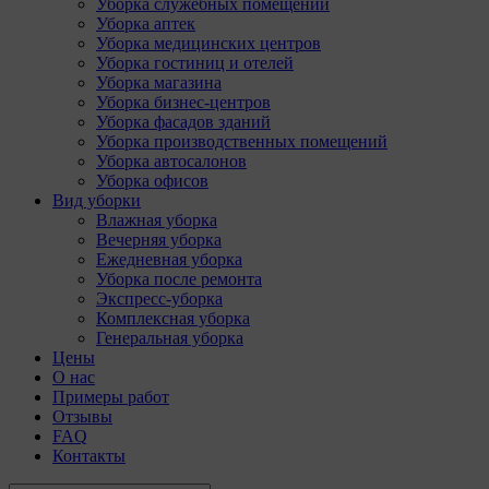
Уборка служебных помещений
Уборка аптек
Уборка медицинских центров
Уборка гостиниц и отелей
Уборка магазина
Уборка бизнес-центров
Уборка фасадов зданий
Уборка производственных помещений
Уборка автосалонов
Уборка офисов
Вид уборки
Влажная уборка
Вечерняя уборка
Ежедневная уборка
Уборка после ремонта
Экспресс-уборка
Комплексная уборка
Генеральная уборка
Цены
О нас
Примеры работ
Отзывы
FAQ
Контакты