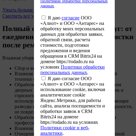
Политикой обработки персональных
данных
.
Узнать больше
Заказать услугу
Смотреть все услуги
Я даю
согласие
ООО
«Алиот» и ООО «Антарес» на
Полный спектр клининговых услуг: от
обработку моих персональных
данных для обработки заявки,
ежедневной уборки до глубокой чистки
обратной связи, расчета
после ремонта
стоимости, подготовки
предложения и ведения
обращения в CRM Bitrix24 на
Влажная уборка
домене https://rodado.ru на
условиях
Политики обработки
Сбор и вынос мусора
персональных данных
.
Влажная уборка мебели, подоконников, офисной
Я даю согласие ООО
техники от пыли
«Алиот» и ООО «Антарес» на
Обработка моющим дезинфицирующим средством
использование cookie, включая
дверных и оконных ручек, выключателей, розеток и
аналитические cookie
горизонтальных поверхностей. Для обработки
Яндекс.Метрики, для работы
используются специальные салфетки, не оставляющие
сайта, анализа посещаемости и
разводы и деликатно обрабатывающие все поверхности,
обработки заявок в CRM
не повреждая их
Bitrix24 на домене
Обработка напольных покрытий, мягкой мебели
https://rodado.ru на условиях
профессиональными пылесосами
Политики cookie и веб-
Влажная и сухая уборка напольных покрытий
аналитики
.
Очищение и дезинфекция санузла, замена туалетной