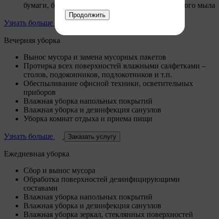
бумаги, бумажных полотенец, добавление жидкого мыла
Продолжить
Узнать больше
Заказать услугу
Вечерняя уборка
Вынос мусора и замена мусорных пакетов
Протирка всех поверхностей влажными салфетками –
столов, подоконников, подлокотников и т.п.
Обеспыливание офисной техники, осветительных
приборов
Влажная уборка напольных покрытий
Влажная уборка и дезинфекция санузлов
Уборка комнат отдыха и приема пищи
Узнать больше
Заказать услугу
Ежедневная уборка
Сбор и вынос мусора
Обработка поверхностей дезинфицирующими
составами
Влажная уборка напольных покрытий
Влажная уборка и дезинфекция санузлов
Влажная уборка зеркал, стеклянных поверхностей