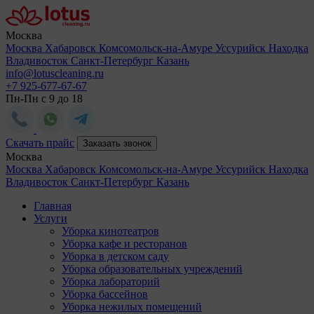
Москва
Москва
Хабаровск
Комсомольск-на-Амуре
Уссурийск
Находка
Владивосток
Санкт-Петербург
Казань
info@lotuscleaning.ru
+7 925-677-67-67
Пн-Пн с 9 до 18
Скачать прайс
Заказать звонок
Москва
Москва
Хабаровск
Комсомольск-на-Амуре
Уссурийск
Находка
Владивосток
Санкт-Петербург
Казань
Главная
Услуги
Уборка кинотеатров
Уборка кафе и ресторанов
Уборка в детском саду
Уборка образовательных учреждений
Уборка лабораторий
Уборка бассейнов
Уборка нежилых помещений