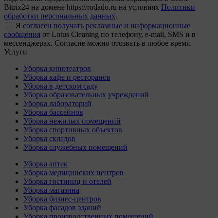
Bitrix24 на домене https://rodado.ru на условиях
Политики
обработки персональных данных
.
Я
согласен получать рекламные и информационные
сообщения
от Lotus Cleaning по телефону, e-mail, SMS и в
мессенджерах. Согласие можно отозвать в любое время.
Услуги
Уборка кинотеатров
Уборка кафе и ресторанов
Уборка в детском саду
Уборка образовательных учреждений
Уборка лабораторий
Уборка бассейнов
Уборка нежилых помещений
Уборка спортивных объектов
Уборка складов
Уборка служебных помещений
Уборка аптек
Уборка медицинских центров
Уборка гостиниц и отелей
Уборка магазина
Уборка бизнес-центров
Уборка фасадов зданий
Уборка производственных помещений