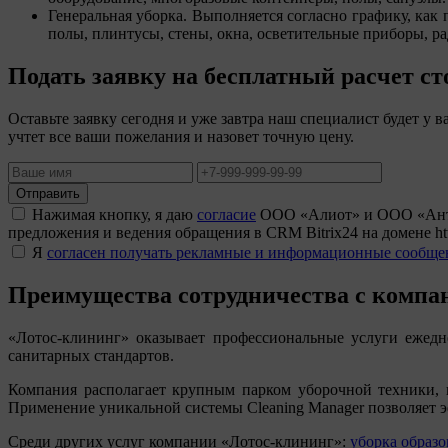
Генеральная уборка. Выполняется согласно графику, как
полы, плинтусы, стены, окна, осветительные приборы, р
Подать заявку на бесплатный расчет с
Оставьте заявку сегодня и уже завтра наш специалист будет у ва
учтет все ваши пожелания и назовет точную цену.
Отправить
Нажимая кнопку, я даю
согласие
ООО «Алиот» и ООО «Антаре
предложения и ведения обращения в CRM Bitrix24 на домене htt
Я
согласен получать рекламные и информационные сообще
Преимущества сотрудничества с компа
Лотос-клининг
оказывает профессиональные услуги ежедн
санитарных стандартов.
Компания располагает крупным парком уборочной техники, в 
Применение уникальной системы Cleaning Manager позволяет э
Среди других услуг компании
Лотос-клининг
:
уборка образ