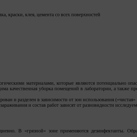
а, краски, клея, цемента со всех поверхностей
логическими материалами, которые являются потенциально оп
има качественная уборка помещений в лаборатории, а также пр
ован и разделен в зависимости от зон использования (
чистая
араживания и состав работ зависят от разновидности исследуем
едневно. В
грязной
зоне применяются дезинфектанты. Обра