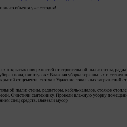
ивного объекта уже сегодня!
х открытых поверхностей от строительной пыли: стены, радиато
уборка пола, плинтусов • Влажная уборка зеркальных и стеклян
рытий от цемента, скотча • Удаление локальных загрязнений стр
льной пыли: стены, радиаторы, кабель-каналов, стояков отоплен
есей. Очистили сантехнику. Провели влажную уборку помещения
ением спец средств. Вывезли мусор