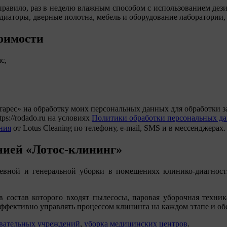
 правило, раз в неделю влажным способом с использованием дез
адиаторы, дверные полотна, мебель и оборудование лаборатории
тоимости
с,
с» на обработку моих персональных данных для обработки заяв
ps://rodado.ru на условиях
Политики обработки персональных д
ния
от Lotus Cleaning по телефону, e-mail, SMS и в мессенджерах
нией «Лотос-клининг»
евной и генеральной уборки в помещениях клинико-диагност
состав которого входят пылесосы, паровая уборочная техника, 
ффективно управлять процессом клининга на каждом этапе и обе
овательных учреждений
,
уборка медицинских центров
.