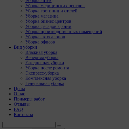
Уборка аптек
Уборка медицинских центров
Уборка гостиниц и отелей
Уборка магазина
Уборка бизнес-центров
Уборка фасадов зданий
Уборка производственных помещений
Уборка автосалонов
Уборка офисов
Вид уборки
Влажная уборка
Вечерняя уборка
Ежедневная уборка
Уборка после ремонта
Экспресс-уборка
Комплексная уборка
Генеральная уборка
Цены
О нас
Примеры работ
Отзывы
FAQ
Контакты