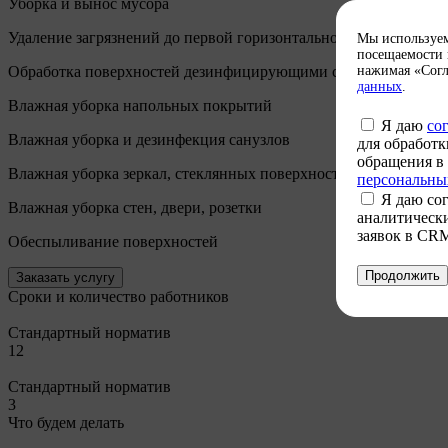
Уборка и вынос мусора
Удаление загрязнений до первой горизонтальной поверхности
Мы используем 
посещаемости и
Обработка поверхностей дезинфицирующими составами
нажимая «Согл
данных
.
Влажная уборка напольных покрытий
Я даю
со
Влажная уборка и дезинфекция санузлов
для обработк
обращения в 
Влажная уборка зеркал, стеклянных поверхностей
персональны
Я даю со
Влажная уборка стен, двери, розетки
аналитически
заявок в CRM 
Обеспыливание поверхностей
Продолжить
Заказать услугу
Сроки и количество работников
Стандартный норматив
12
Стандартный норматив
3
Что будем делать