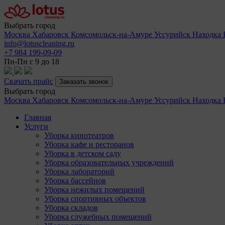
Выбрать город
Москва
Хабаровск
Комсомольск-на-Амуре
Уссурийск
Находка
info@lotuscleaning.ru
+7 984 199-09-09
Пн-Пн с 9 до 18
Скачать прайс
Заказать звонок
Выбрать город
Москва
Хабаровск
Комсомольск-на-Амуре
Уссурийск
Находка
Главная
Услуги
Уборка кинотеатров
Уборка кафе и ресторанов
Уборка в детском саду
Уборка образовательных учреждений
Уборка лабораторий
Уборка бассейнов
Уборка нежилых помещений
Уборка спортивных объектов
Уборка складов
Уборка служебных помещений