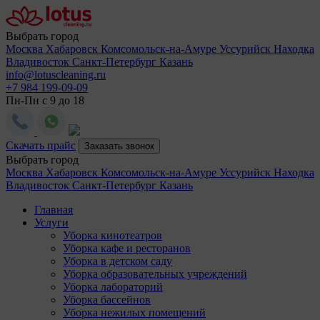
Выбрать город
Москва
Хабаровск
Комсомольск-на-Амуре
Уссурийск
Находка
Владивосток
Санкт-Петербург
Казань
info@lotuscleaning.ru
+7 984 199-09-09
Пн-Пн с 9 до 18
Скачать прайс
Заказать звонок
Выбрать город
Москва
Хабаровск
Комсомольск-на-Амуре
Уссурийск
Находка
Владивосток
Санкт-Петербург
Казань
Главная
Услуги
Уборка кинотеатров
Уборка кафе и ресторанов
Уборка в детском саду
Уборка образовательных учреждений
Уборка лабораторий
Уборка бассейнов
Уборка нежилых помещений