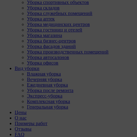
Уборка спортивных объектов
Уборка складов
Уборка служебных помещений
Уборка аптек
Уборка медицинских центров
Уборка гостиниц и отелей
Уборка магазина
Уборка бизнес-центров
Уборка фасадов зданий
Уборка производственных помещений
Уборка автосалонов
Уборка офисов
Вид уборки
Влажная уборка
Вечерняя уборка
Ежедневная уборка
Уборка после ремонта
Экспресс-уборка
Комплексная уборка
Генеральная уборка
Цены
О нас
Примеры работ
Отзывы
FAQ