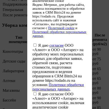
аналитические cookie
Поддерживающая
от 40 руб
Яндекс.Метрики, для работы сайта,
анализа посещаемости и обработки
Генеральная
от 40 руб
заявок в CRM Bitrix24 на домене
После ремонта
от 40 руб
https://rodado.ru. Продолжая
использовать сайт и нажимая
«Согласен», вы подтверждаете
Уборка коммерческих помещений
согласие с
Политикой cookie
и
Политикой обработки персональных
После
данных
.
Тип
Поддерживающая
Генеральная
ремонта
помещения
(руб/м2)
(руб/м2)
(руб/м2)
Я даю
согласие
ООО
от 90
«Алиот» и ООО «Антарес» на
Кинотеатры
от 60 руб
от 70 руб
руб
обработку моих персональных
данных для обработки заявки,
от 75
Детские сады
от 55 руб
от 65 руб
обратной связи, расчета
руб
стоимости, подготовки
от 65
Лаборатория
от 45 руб
от 55 руб
предложения и ведения
руб
обращения в CRM Bitrix24 на
от 65
домене https://rodado.ru на
Аптеки
от 45 руб
от 55 руб
руб
условиях
Политики обработки
от 80
персональных данных
.
Магазины
от 60 руб
от 70 руб
руб
Я даю согласие ООО
от 90
«Алиот» и ООО «Антарес» на
Бассейн
от 70 руб
от 80 руб
руб
использование cookie, включая
аналитические cookie
от 85