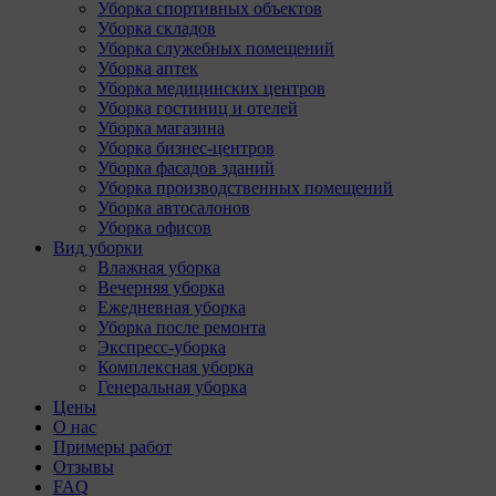
Уборка спортивных объектов
Уборка складов
Уборка служебных помещений
Уборка аптек
Уборка медицинских центров
Уборка гостиниц и отелей
Уборка магазина
Уборка бизнес-центров
Уборка фасадов зданий
Уборка производственных помещений
Уборка автосалонов
Уборка офисов
Вид уборки
Влажная уборка
Вечерняя уборка
Ежедневная уборка
Уборка после ремонта
Экспресс-уборка
Комплексная уборка
Генеральная уборка
Цены
О нас
Примеры работ
Отзывы
FAQ