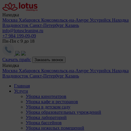
Находка
Москва
Хабаровск
Комсомольск-на-Амуре
Уссурийск
Находка
Владивосток
Санкт-Петербург
Казань
info@lotuscleaning.ru
+7 984 199-09-09
Пн-Пн с 9 до 18
Скачать прайс
Заказать звонок
Находка
Москва
Хабаровск
Комсомольск-на-Амуре
Уссурийск
Находка
Владивосток
Санкт-Петербург
Казань
Главная
Услуги
Уборка кинотеатров
Уборка кафе и ресторанов
Уборка в детском саду
Уборка образовательных учреждений
Уборка лабораторий
Уборка бассейнов
Уборка нежилых помещений