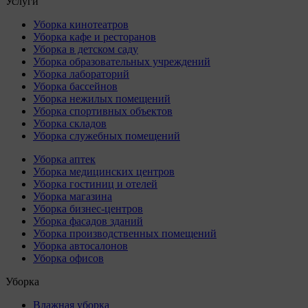
Услуги
Уборка кинотеатров
Уборка кафе и ресторанов
Уборка в детском саду
Уборка образовательных учреждений
Уборка лабораторий
Уборка бассейнов
Уборка нежилых помещений
Уборка спортивных объектов
Уборка складов
Уборка служебных помещений
Уборка аптек
Уборка медицинских центров
Уборка гостиниц и отелей
Уборка магазина
Уборка бизнес-центров
Уборка фасадов зданий
Уборка производственных помещений
Уборка автосалонов
Уборка офисов
Уборка
Влажная уборка